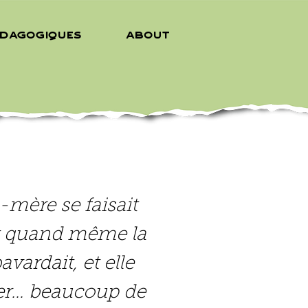
édagogiques
About
mère se faisait
ait quand même la
vardait, et elle
arer… beaucoup de