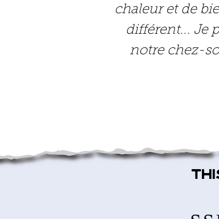
chaleur et de bi
différent... J
notre chez-soi
Th