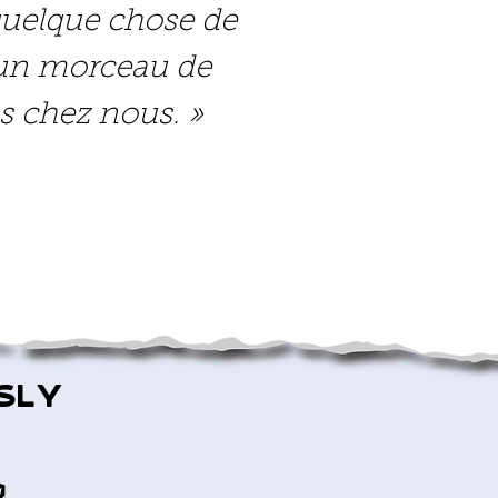
 quelque chose de
r un morceau de
ns chez nous. »
sly